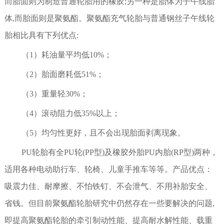
而胎面则为制造普通轮胎用的橡胶;另一种是胎体为子午线胎
体,而胎面则是聚氨酯。聚氨酯充气轮胎与普通钢丝子午线轮
胎相比具有下列优点:
（1）耗油量平均低10%；
（2）胎面磨耗低51%；
（3）重量轻30%；
（4）滚动阻力低35%以上；
（5）均匀性更好，且不会出现胎面剥离现象。
PU轮胎有全PU轮(PP型)及橡胶外胎PU内胎(RP型)两种，
适用各种电动助行车、轮椅、儿童手推车等等。产品优点：
吸震力佳、耐摩擦、不怕铁钉、不会泄气、不用补胎安全、
省钱。但目前聚氨酯轮胎研究中仍然存在一些要解决的问题,
即提高聚氨酯轮胎的牵引制动性能、提高耐水解性能、载重