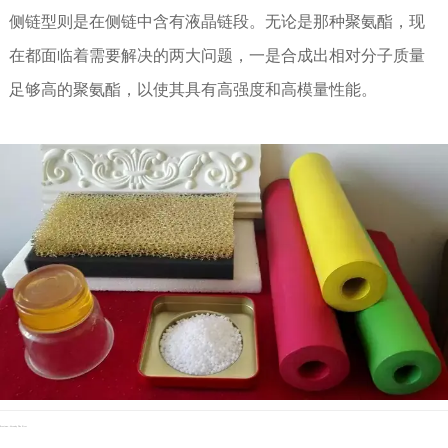
侧链型则是在侧链中含有液晶链段。无论是那种聚氨酯，现
在都面临着需要解决的两大问题，一是合成出相对分子质量
足够高的聚氨酯，以使其具有高强度和高模量性能。
Previous：Already The First