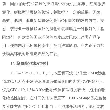
前，国内 的研究和发展的重点集中在无机阻燃剂、红磷微胶
囊化、膨胀型阻燃剂等领域，并取得了一定的成果。无卤、
高效、低烟、低毒新型阻燃剂是当今阻燃剂的发展方向。据
悉，该行业一度畅销国外的溴化环氧树脂是一种很好的工程
阻燃剂，但欧美等国从环保等角度出发已停止该类产品使
用，使国内溴化环氧树脂生产受到严重影响。业内正全力加
快磷类环氧树脂阻燃产品的开发。
15. 聚氨酯泡沫发泡剂
HFC-245fa (1，1，1，3，3-五氟丙烷),分子量 134.0;沸点
15.3℃;无闪点不燃;破坏臭氧潜能值(ODP)为零;GWP值很小，
仅是CFC-11的1.5%-3.0%;低毒;气体扩散速度较低，泡沫的老
化绝热性能好。在相同的泡沫密度下，HFC-245fa体系在价格
及性能方面与HCFC-141b相当，且泡沫外观均匀，泡孔结构