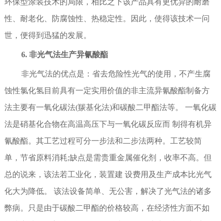
环保型涂装技术的局限，相比之下该产品具有更优异的耐磨
性、耐老化、防腐蚀性、热稳定性。因此，使得该技术一问
世，便得到迅猛的发展。
6. 非光气法生产异氰酸酯
非光气法的优点是：省去危险性光气的使用，不产生腐
蚀性氯化氢目前具有一定实用价值的非主流异氰酸酯制备方
法主要有一氧化碳法(羰基化法)和碳酸二甲酯法等。 一氧化碳
法是硝基化合物在高温高压下与一氧化碳反应而 制得有机异
氰酸酯。其工艺过程可分一步法和二步法两种。工艺较简
单，节省原料消耗;缺点是需贵重金属催化剂，收率不高。但
总的说来，该法若工业化，装置建 设费用及生产成本比光气
化大为降低。 该法设备简单、无公害，解决了光气法的诸多
弊病。只是由于碳酸二甲酯的价格较高，在经济性方面不如