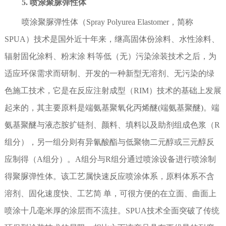
5. 喷涂聚脲弹性体
喷涂聚脲弹性体（Spray Polyurea Elastomer，简称
SPUA）技术是国外近十年来，继高固体份涂料、水性涂料、
辐射固化涂料、粉末涂 料等低（无）污染涂装技术之后，为
适应环保需求而研制、开发的一种新型无溶剂、无污染的绿
色施工技术，它是在反应注射成型（RIM）技术的基础上发展
起来的，其主要原料是端氨基聚氧化丙烯醚(端氨基聚醚)。端
氨基聚醚与液态胺扩链剂、颜料、填料以及助剂组成色浆（R
组分），另一组分则有异氰酸酯与低聚物二元醇或三元醇反
应制得（A组分）。A组分与R组分通过喷涂设备进行喷涂制
得聚脲弹性体。该工艺属快速反应喷涂体系，原料体系不含
溶剂、固化速度快、工艺简 单，可很方便的在立面、曲面上
喷涂十几毫米厚的涂层而不流挂。SPUA技术全面突破了传统