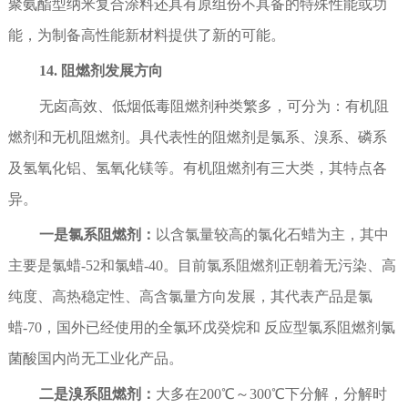
聚氨酯型纳米复合涂料还具有原组份不具备的特殊性能或功
能，为制备高性能新材料提供了新的可能。
14. 阻燃剂发展方向
无卤高效、低烟低毒阻燃剂种类繁多，可分为：有机阻
燃剂和无机阻燃剂。具代表性的阻燃剂是氯系、溴系、磷系
及氢氧化铝、氢氧化镁等。有机阻燃剂有三大类，其特点各
异。
一是氯系阻燃剂：
以含氯量较高的氯化石蜡为主，其中
主要是氯蜡-52和氯蜡-40。目前氯系阻燃剂正朝着无污染、高
纯度、高热稳定性、高含氯量方向发展，其代表产品是氯
蜡-70，国外已经使用的全氯环戊癸烷和 反应型氯系阻燃剂氯
菌酸国内尚无工业化产品。
二是溴系阻燃剂：
大多在200℃～300℃下分解，分解时