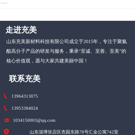
Next：
聚氨酯的分类用途介绍
走进充美
山东充美新材料科技有限公司
成立于2015年，专注于聚氨
酯高分子产品的研发与服务，秉承“至诚、至善、至美”的
核心价值观，愿与大家共建美丽中国！
联系充美

13964313075

13953384024

1034150003@qq.com

山东淄博张店区杏园东路78号汇金公寓742室