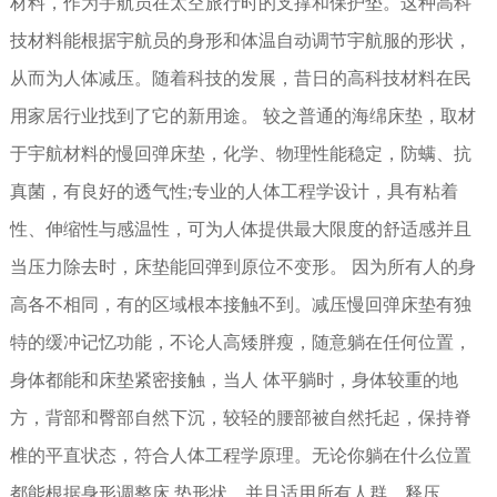
材料，作为宇航员在太空旅行时的支撑和保护垫。这种高科
技材料能根据宇航员的身形和体温自动调节宇航服的形状，
从而为人体减压。随着科技的发展，昔日的高科技材料在民
用家居行业找到了它的新用途。 较之普通的海绵床垫，取材
于宇航材料的慢回弹床垫，化学、物理性能稳定，防螨、抗
真菌，有良好的透气性;专业的人体工程学设计，具有粘着
性、伸缩性与感温性，可为人体提供最大限度的舒适感并且
当压力除去时，床垫能回弹到原位不变形。 因为所有人的身
高各不相同，有的区域根本接触不到。减压慢回弹床垫有独
特的缓冲记忆功能，不论人高矮胖瘦，随意躺在任何位置，
身体都能和床垫紧密接触，当人 体平躺时，身体较重的地
方，背部和臀部自然下沉，较轻的腰部被自然托起，保持脊
椎的平直状态，符合人体工程学原理。无论你躺在什么位置
都能根据身形调整床 垫形状，并且适用所有人群。释压