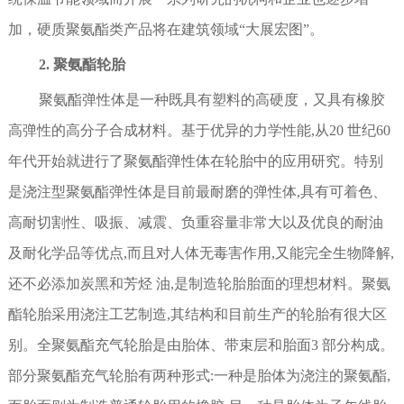
加，硬质聚氨酯类产品将在建筑领域“大展宏图”。
2. 聚氨酯轮胎
聚氨酯弹性体是一种既具有塑料的高硬度，又具有橡胶
高弹性的高分子合成材料。基于优异的力学性能,从20 世纪60
年代开始就进行了聚氨酯弹性体在轮胎中的应用研究。特别
是浇注型聚氨酯弹性体是目前最耐磨的弹性体,具有可着色、
高耐切割性、吸振、减震、负重容量非常大以及优良的耐油
及耐化学品等优点,而且对人体无毒害作用,又能完全生物降解,
还不必添加炭黑和芳烃 油,是制造轮胎胎面的理想材料。聚氨
酯轮胎采用浇注工艺制造,其结构和目前生产的轮胎有很大区
别。全聚氨酯充气轮胎是由胎体、带束层和胎面3 部分构成。
部分聚氨酯充气轮胎有两种形式:一种是胎体为浇注的聚氨酯,